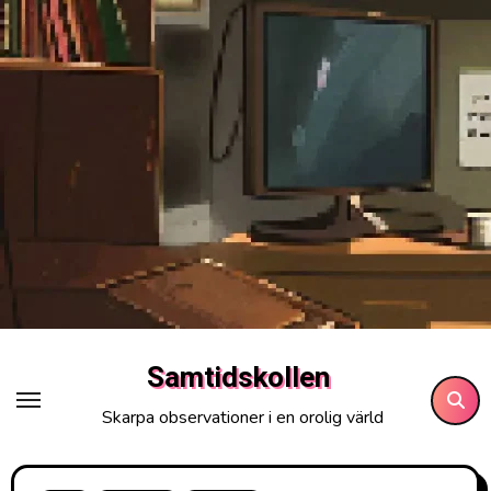
Hoppa
till
innehåll
Samtidskollen
Skarpa observationer i en orolig värld