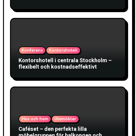
Konferens
Kontorshotell
Kontorshotell i centrala Stockholm –
flexibelt och kostnadseffektivt
Hus och hem
Utemöbler
Caféset – den perfekta lilla
möbelgruppen för balkongen och