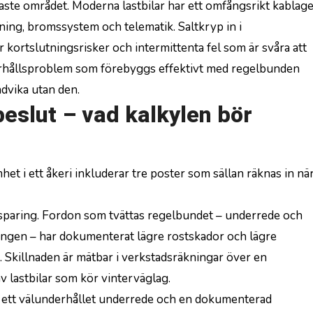
igaste området. Moderna lastbilar har ett omfångsrikt kablag
ning, bromssystem och telematik. Saltkryp in i
 kortslutningsrisker och intermittenta fel som är svåra att
nderhållsproblem som förebyggs effektivt med regelbunden
ndvika utan den.
eslut – vad kalkylen bör
et i ett åkeri inkluderar tre poster som sällan räknas in nä
esparing. Fordon som tvättas regelbundet – underrede och
ngen – har dokumenterat lägre rostskador och lägre
. Skillnaden är mätbar i verkstadsräkningar över en
av lastbilar som kör vinterväglag.
d ett välunderhållet underrede och en dokumenterad