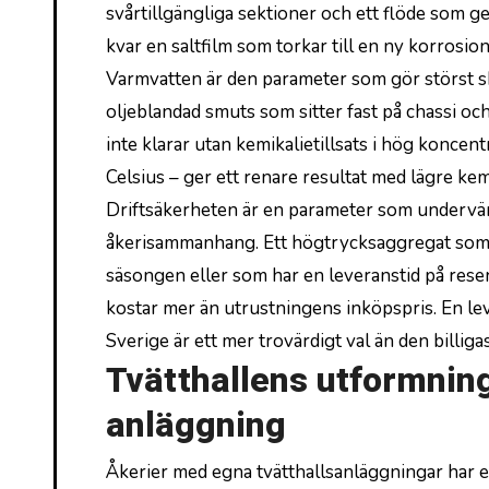
svårtillgängliga sektioner och ett flöde som ge
kvar en saltfilm som torkar till en ny korrosion
Varmvatten är den parameter som gör störst ski
oljeblandad smuts som sitter fast på chassi och
inte klarar utan kemikalietillsats i hög konce
Celsius – ger ett renare resultat med lägre ke
Driftsäkerheten är en parameter som undervär
åkerisammanhang. Ett högtrycksaggregat som s
säsongen eller som har en leveranstid på rese
kostar mer än utrustningens inköpspris. En le
Sverige är ett mer trovärdigt val än den billig
Tvätthallens utformnin
anläggning
Åkerier med egna tvätthallsanläggningar har ett