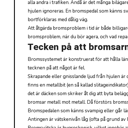
alla andra i trafiken. Ändå är det många biläg
hjulen ignoreras. En bromspedal som känns sv
bortförklaras med dålig väg.
Att åtgärda bromsproblem i tid är både billigar
bromsproblem, när du bör agera, och vad repar
Tecken på att bromsar
Bromssystemet är konstruerat för att hålla läng
tecknen på att något är fel.
Skrapande eller gnisslande ljud från hjulen är
finns en metallbit (en så kallad slitageindikato
det är däcken som skriker åt dig att byta belägg
bromsar metall mot metall. Då förstörs broms
Bromspedalen som känns svampig eller går lä
Antingen är vätskenivån låg (ofta på grund av l
Bromsvätska är hygroskopisk, vilket innebär att