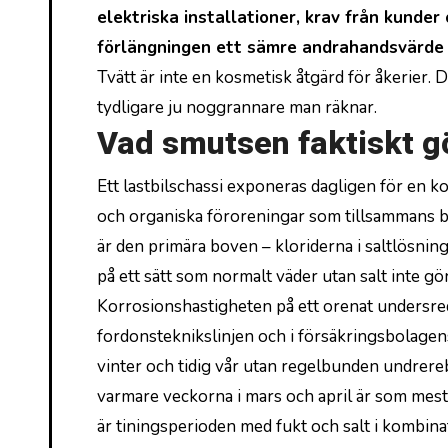
elektriska installationer, krav från kunde
förlängningen ett sämre andrahandsvärde p
Tvätt är inte en kosmetisk åtgärd för åkerier
tydligare ju noggrannare man räknar.
Vad smutsen faktiskt g
Ett lastbilschassi exponeras dagligen för en 
och organiska föroreningar som tillsammans bil
är den primära boven – kloriderna i saltlösni
på ett sätt som normalt väder utan salt inte gör
Korrosionshastigheten på ett orenat undersre
fordonsteknikslinjen och i försäkringsbolagens 
vinter och tidig vår utan regelbunden undrere
varmare veckorna i mars och april är som mest 
är tiningsperioden med fukt och salt i kombina