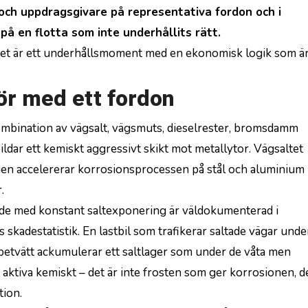
r och uppdragsgivare på representativa fordon och i
å en flotta som inte underhållits rätt.
. Det är ett underhållsmoment med en ekonomisk logik som ä
ör med ett fordon
kombination av vägsalt, vägsmuts, dieselrester, bromsdamm
dar ett kemiskt aggressivt skikt mot metallytor. Vägsaltet
ngen accelererar korrosionsprocessen på stål och aluminium
.
de med konstant saltexponering är väldokumenterad i
skadestatistik. En lastbil som trafikerar saltade vägar unde
betvätt ackumulerar ett saltlager som under de våta men
aktiva kemiskt – det är inte frosten som ger korrosionen, d
tion.