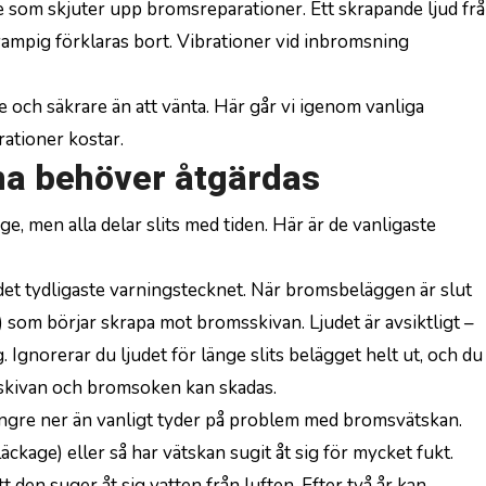
are som skjuter upp bromsreparationer. Ett skrapande ljud fr
ampig förklaras bort. Vibrationer vid inbromsning
e och säkrare än att vänta. Här går vi igenom vanliga
ationer kostar.
na behöver åtgärdas
e, men alla delar slits med tiden. Här är de vanligaste
 det tydligaste varningstecknet. När bromsbeläggen är slut
r) som börjar skrapa mot bromsskivan. Ljudet är avsiktligt –
. Ignorerar du ljudet för länge slits belägget helt ut, och du
skivan och bromsoken kan skadas.
ngre ner än vanligt tyder på problem med bromsvätskan.
äckage) eller så har vätskan sugit åt sig för mycket fukt.
 den suger åt sig vatten från luften. Efter två år kan