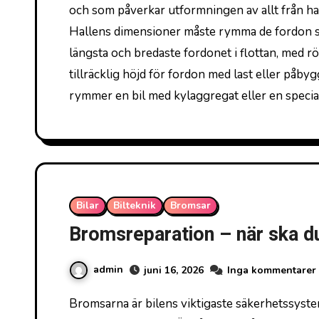
och som påverkar utformningen av allt från ha
Hallens dimensioner måste rymma de fordon som
längsta och bredaste fordonet i flottan, med 
tillräcklig höjd för fordon med last eller påb
rymmer en bil med kylaggregat eller en spec
Bilar
Bilteknik
Bromsar
Bromsreparation – när ska d
admin
juni 16, 2026
Inga kommentarer
Bromsarna är bilens viktigaste säkerhetssystem. Utan fungerande bromsar är du en fara för dig själv och