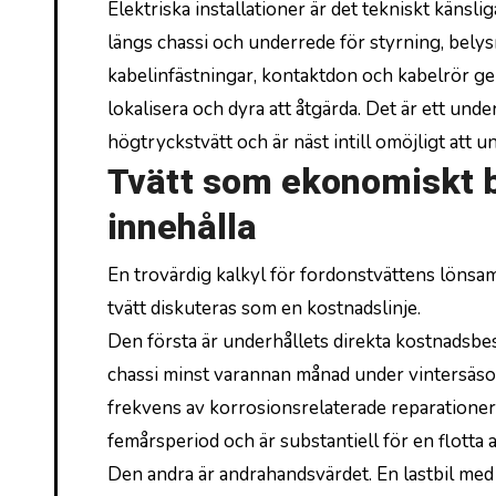
Elektriska installationer är det tekniskt känsl
längs chassi och underrede för styrning, belys
kabelinfästningar, kontaktdon och kabelrör ger
lokalisera och dyra att åtgärda. Det är ett u
högtryckstvätt och är näst intill omöjligt att u
Tvätt som ekonomiskt b
innehålla
En trovärdig kalkyl för fordonstvättens lönsamh
tvätt diskuteras som en kostnadslinje.
Den första är underhållets direkta kostnadsb
chassi minst varannan månad under vintersäso
frekvens av korrosionsrelaterade reparationer
femårsperiod och är substantiell för en flotta 
Den andra är andrahandsvärdet. En lastbil me