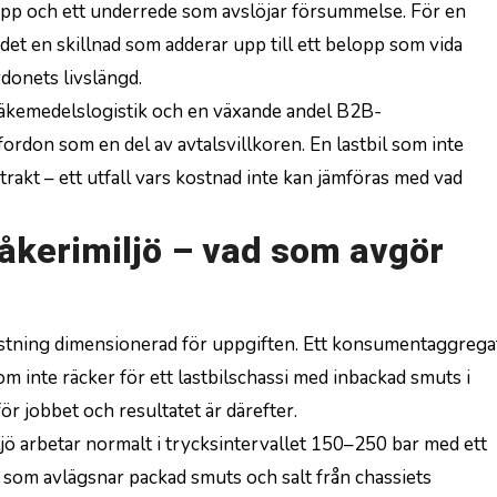
repp och ett underrede som avslöjar försummelse. För en
r det en skillnad som adderar upp till ett belopp som vida
donets livslängd.
 läkemedelslogistik och en växande andel B2B-
ordon som en del av avtalsvillkoren. En lastbil som inte
ntrakt – ett utfall vars kostnad inte kan jämföras med vad
åkerimiljö – vad som avgör
stning dimensionerad för uppgiften. Ett konsumentaggrega
m inte räcker för ett lastbilschassi med inbackad smuts i
ör jobbet och resultatet är därefter.
jö arbetar normalt i trycksintervallet 150–250 bar med ett
ck som avlägsnar packad smuts och salt från chassiets