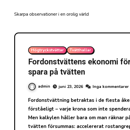
Skarpa observationer i en orolig värld
Högtryckstvättar
Tvätthallar
Fordonstvättens ekonomi för 
spara på tvätten
admin
juni 23, 2026
Inga kommentarer
Fordonstvättning betraktas i de flesta åkerier som en driftkostnad att minimera. Det är
förståeligt – varje krona som inte spender
Men kalkylen håller bara om man räknar p
tvätten försummas: accelererat rostangrep