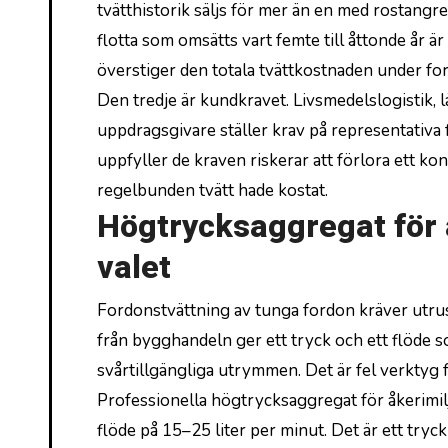
tvätthistorik säljs för mer än en med rostang
flotta som omsätts vart femte till åttonde år ä
överstiger den totala tvättkostnaden under for
Den tredje är kundkravet. Livsmedelslogistik,
uppdragsgivare ställer krav på representativa f
uppfyller de kraven riskerar att förlora ett ko
regelbunden tvätt hade kostat.
Högtrycksaggregat för 
valet
Fordonstvättning av tunga fordon kräver utru
från bygghandeln ger ett tryck och ett flöde so
svårtillgängliga utrymmen. Det är fel verktyg f
Professionella högtrycksaggregat för åkerimil
flöde på 15–25 liter per minut. Det är ett try