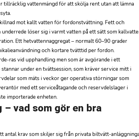
r tillräcklig vattenmängd för att skölja rent utan att lämna
syta.
llnad mot kallt vatten för fordonstvättning. Fett och
 underrede löser sig i varmt vatten på ett sätt som kallvatt
ntration. Ett hetvattennaggregat – normalt 60–90 grader
mikalieanvändning och kortare tvätttid per fordon.
de-ras vid upphandling men som är avgörande i ett
tannar under en tvättsession, som kräver service mitt i
rvdelar som mäts i veckor ger operativa störningar som
verantör med ett serviceåtagande och reservdelslager i
aste importerade enheten.
g – vad som gör en bra
 antal krav som skiljer sig från privata biltvätt-anläggning