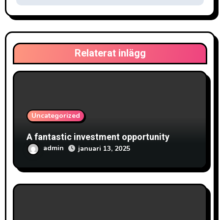
ä
g
g
Relaterat inlägg
s
n
a
Uncategorized
v
A fantastic investment opportunity
i
admin
januari 13, 2025
g
e
r