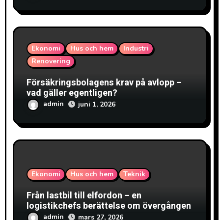
i
g
e
Ekonomi
Hus och hem
Industri
r
Renovering
i
Försäkringsbolagens krav på avlopp –
vad gäller egentligen?
n
admin
juni 1, 2026
g
Ekonomi
Hus och hem
Teknik
Från lastbil till elfordon – en
logistikchefs berättelse om övergången
admin
mars 27, 2026