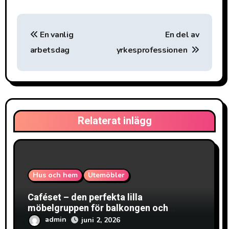
I
En vanlig
En del av
n
arbetsdag
yrkesprofessionen
l
ä
g
Relaterat inlägg
g
s
n
Hus och hem
Utemöbler
a
Caféset – den perfekta lilla
v
möbelgruppen för balkongen och
uteplatsen
admin
juni 2, 2026