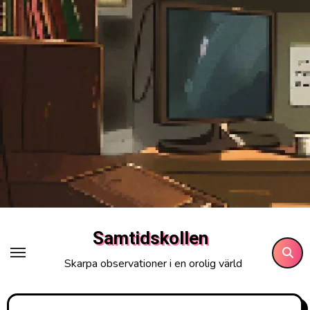
Hoppa
till
innehåll
Samtidskollen
Skarpa observationer i en orolig värld