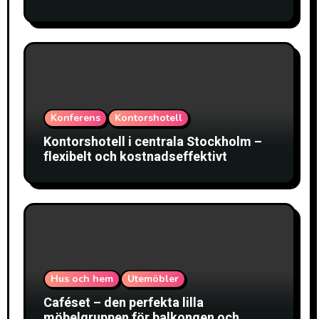
Konferens
Kontorshotell
Kontorshotell i centrala Stockholm –
flexibelt och kostnadseffektivt
Hus och hem
Utemöbler
Caféset – den perfekta lilla
möbelgruppen för balkongen och