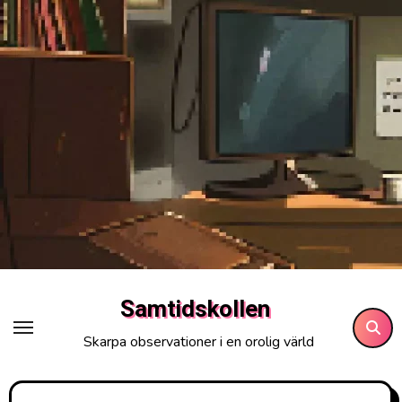
Hoppa
till
innehåll
Samtidskollen
Skarpa observationer i en orolig värld